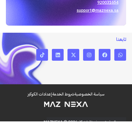
920031654
support@maznexa.sa
تابعنا
سياسة الخصوصية
شروط الخدمة
إعدادات الكوكيز
جميع الحقوق محفوظة لشركة MAZNEXA © 2026.