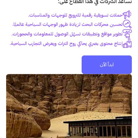
نساعد الشركات في هذا القطاع على:
حملات تسويقية رقمية للترويج للوجهات والمناسبات.
تحسين محركات البحث لزيادة ظهور الوجهات السياحية عالميًا.
تطوير مواقع وتطبيقات تسهّل الوصول للمعلومات والحجوزات.
إنتاج محتوى بصري يحاكي روح التراث ويعرض التجارب السياحية.
ابدأ الآن