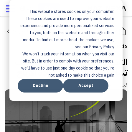
ابدأ الآن
This website stores cookies on your computer.
These cookies are used to improve your website
experience and provide more personalized services
مشاركة
جميع المدونات
to you, both on this website and through other
media. To find out more about the cookies we use,
5 min read
see our Privacy Policy.
We won't track your information when you visit our
التسويق الرقمي في السعودية: كيف
site. But in order to comply with your preferences,
we'll have to use just one tiny cookie so that you're
تساعد المشاريع على زيادة الأرباح
not asked to make this choice again.
Decline
Accept
نُشر في
مار 17, 2025