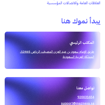
العلاقات العامة والاتصالات المؤسسية
يبدأ نموك هنا
المكتب الرئيسي
طريق الإمام سعود بن عبد العزيز، المصيف، الرياض 12465،
المملكة العربية السعودية
تواصل معنا
920031654
support@maznexa.sa